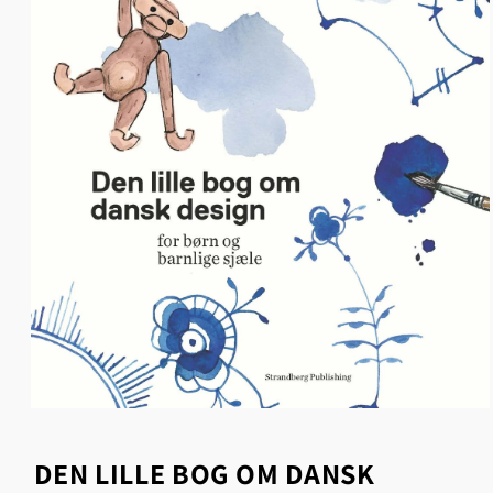
Åbn
mediet
1
DEN LILLE BOG OM DANSK
i
modus