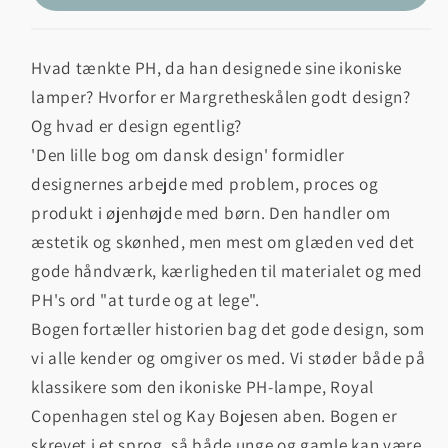
Hvad tænkte PH, da han designede sine ikoniske
lamper? Hvorfor er Margretheskålen godt design?
Og hvad er design egentlig?
'Den lille bog om dansk design' formidler
designernes arbejde med problem, proces og
produkt i øjenhøjde med børn. Den handler om
æstetik og skønhed, men mest om glæden ved det
gode håndværk, kærligheden til materialet og med
PH's ord "at turde og at lege".
Bogen fortæller historien bag det gode design, som
vi alle kender og omgiver os med. Vi støder både på
klassikere som den ikoniske PH-lampe, Royal
Copenhagen stel og Kay Bojesen aben. Bogen er
skrevet i et sprog, så både unge og gamle kan være