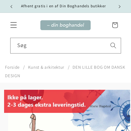
Gå til
Vi tilby
Afhent gratis i en af Din Boghandels butikker
indhold
Indkøbskurv
Søg
Forside
Kunst & arkitektur
DEN LILLE BOG OM DANSK
DESIGN
Gå til
produktoplysninger