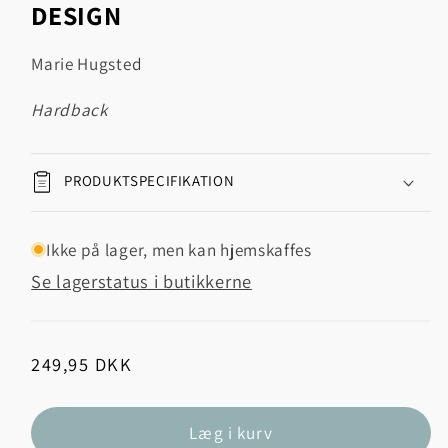
DESIGN
Marie Hugsted
hardback
PRODUKTSPECIFIKATION
Ikke på lager, men kan hjemskaffes
Se lagerstatus i butikkerne
Normalpris
249,95 DKK
Læg i kurv