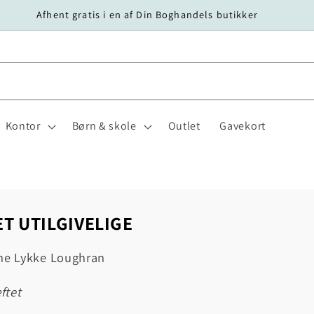
Afhent gratis i en af Din Boghandels butikker
Kontor
Børn & skole
Outlet
Gavekort
ET UTILGIVELIGE
ine Lykke Loughran
æftet