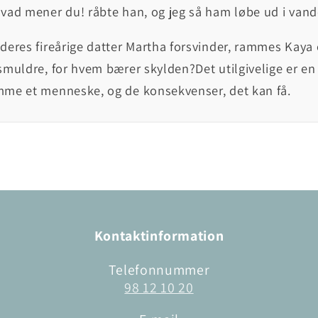
vad mener du! råbte han, og jeg så ham løbe ud i van
deres fireårige datter Martha forsvinder, rammes Kaya o
smuldre, for hvem bærer skylden?Det utilgivelige er e
mme et menneske, og de konsekvenser, det kan få.
Kontaktinformation
Telefonnummer
98 12 10 20