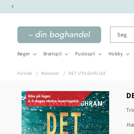
Gå til
indhold
Søg
Bøger
Brætspil
Puslespil
Hobby
Forside
Romaner
DET UTILGIVELIGE
D
Gå til
produktoplysninger
Tr
h