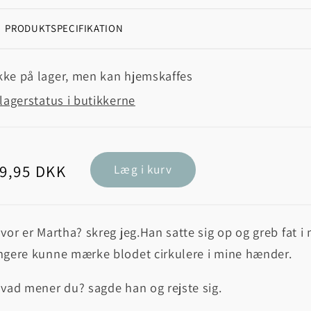
PRODUKTSPECIFIKATION
kke på lager, men kan hjemskaffes
lagerstatus i butikkerne
rmalpris
9,95 DKK
Læg i kurv
vor er Martha? skreg jeg.
Han satte sig op og greb fat i
ngere kunne mærke blodet cirkulere i mine hænder.
vad mener du? sagde han og rejste sig.