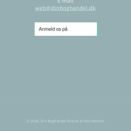
E-mail
web@dinboghandel.dk
© 2026,
Din Boghandel
Drevet af NaviPartner