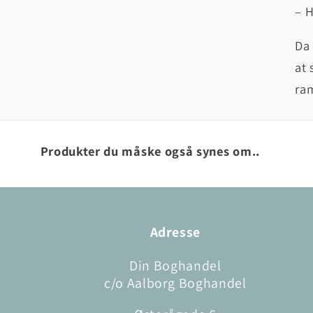
– H
Da 
at 
ra
Produkter du måske også synes om..
Adresse
Din Boghandel
c/o Aalborg Boghandel