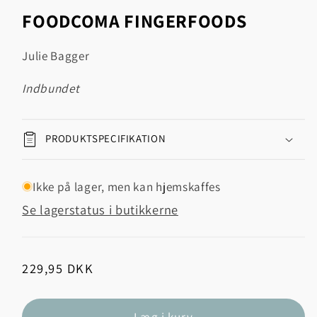
1
FOODCOMA FINGERFOODS
i
modus
Julie Bagger
indbundet
PRODUKTSPECIFIKATION
Ikke på lager, men kan hjemskaffes
Se lagerstatus i butikkerne
Normalpris
229,95 DKK
Læg i kurv