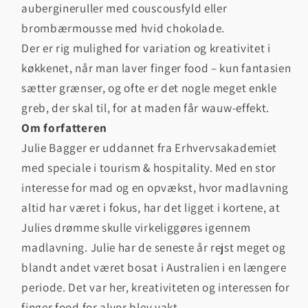
aubergineruller med couscousfyld eller
brombærmousse med hvid chokolade.
Der er rig mulighed for variation og kreativitet i
køkkenet, når man laver finger food – kun fantasien
sætter grænser, og ofte er det nogle meget enkle
greb, der skal til, for at maden får wauw-effekt.
Om forfatteren
Julie Bagger er uddannet fra Erhvervsakademiet
med speciale i tourism & hospitality. Med en stor
interesse for mad og en opvækst, hvor madlavning
altid har været i fokus, har det ligget i kortene, at
Julies drømme skulle virkeliggøres igennem
madlavning. Julie har de seneste år rejst meget og
blandt andet været bosat i Australien i en længere
periode. Det var her, kreativiteten og interessen for
finger food for alvor blev vakt.