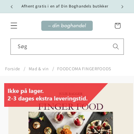
Gå til
Vi tilby
Afhent gratis i en af Din Boghandels butikker
indhold
Indkøbskurv
Søg
Forside
Mad & vin
FOODCOMA FINGERFOODS
Gå til
produktoplysninger