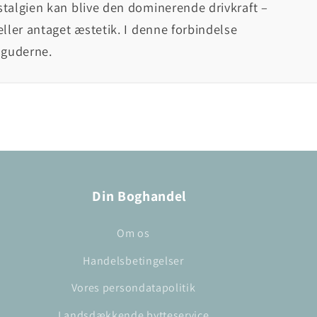
stalgien kan blive den dominerende drivkraft –
eller antaget æstetik. I denne forbindelse
 guderne.
Din Boghandel
Om os
Handelsbetingelser
Vores persondatapolitik
Landsdækkende bytteservice