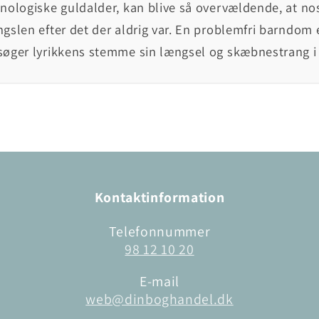
nologiske guldalder, kan blive så overvældende, at no
gslen efter det der aldrig var. En problemfri barndom 
søger lyrikkens stemme sin længsel og skæbnestrang i
Kontaktinformation
Telefonnummer
98 12 10 20
E-mail
web@dinboghandel.dk