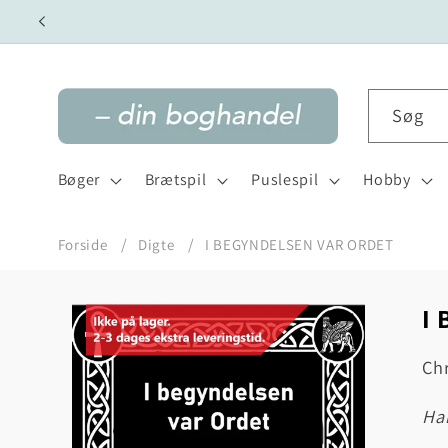
Gå til
indhold
Søg
Bøger
Brætspil
Puslespil
Hobby
Forside
Digte
I BEGYNDELSEN VAR ORDET
I
Gå til
produktoplysninger
Ch
h