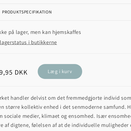
PRODUKTSPECIFIKATION
kke på lager, men kan hjemskaffes
lagerstatus i butikkerne
rmalpris
9,95 DKK
Læg i kurv
ket handler delvist om det fremmedgjorte individ som 
en større kollektiv enhed i det senmoderne samfund. H
m sociale medier, klimaet og ensomhed. Især ensomhe
re af digtene, følelsen af at de individuelle mulighede