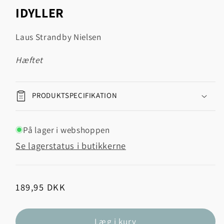
1
IDYLLER
i
modus
Laus Strandby Nielsen
hæftet
PRODUKTSPECIFIKATION
På lager i webshoppen
Se lagerstatus i butikkerne
Normalpris
189,95 DKK
Læg i kurv