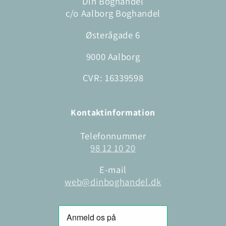
Din Boghandel
c/o Aalborg Boghandel
Østerågade 6
9000 Aalborg
CVR: 16339598
Kontaktinformation
Telefonnummer
98 12 10 20
E-mail
web@dinboghandel.dk