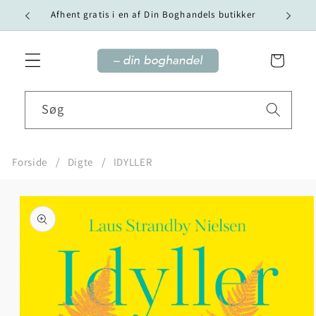
Gå til
Vi tilby
Afhent gratis i en af Din Boghandels butikker
indhold
Indkøbskurv
Søg
Forside
Digte
IDYLLER
Gå til
produktoplysninger