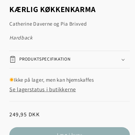
1
KÆRLIG KØKKENKARMA
i
modus
Catherine Daverne og Pia Brixved
hardback
PRODUKTSPECIFIKATION
Ikke på lager, men kan hjemskaffes
Se lagerstatus i butikkerne
Normalpris
249,95 DKK
Læg i kurv