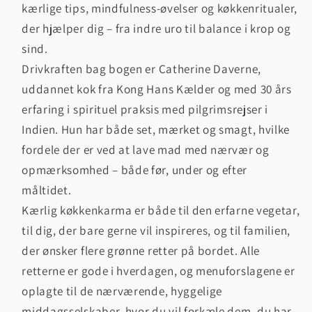
kærlige tips, mindfulness-øvelser og køkkenritualer,
der hjælper dig – fra indre uro til balance i krop og
sind.
Drivkraften bag bogen er Catherine Daverne,
uddannet kok fra Kong Hans Kælder og med 30 års
erfaring i spirituel praksis med pilgrimsrejser i
Indien. Hun har både set, mærket og smagt, hvilke
fordele der er ved at lave mad med nærvær og
opmærksomhed – både før, under og efter
måltidet.
Kærlig køkkenkarma er både til den erfarne vegetar,
til dig, der bare gerne vil inspireres, og til familien,
der ønsker flere grønne retter på bordet. Alle
retterne er gode i hverdagen, og menuforslagene er
oplagte til de nærværende, hyggelige
middagsselskaber, hvor du vil forkæle dem, du har