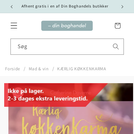
Gå til
Vi tilby
Afhent gratis i en af Din Boghandels butikker
indhold
Indkøbskurv
Søg
Forside
Mad & vin
KÆRLIG KØKKENKARMA
Gå til
produktoplysninger