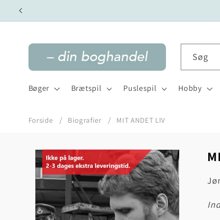
Gå til
indhold
Søg
Bøger
Brætspil
Puslespil
Hobby
Forside
Biografier
MIT ANDET LIV
M
Gå til
produktoplysninger
Jø
in