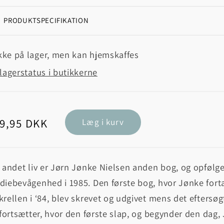
PRODUKTSPECIFIKATION
kke på lager, men kan hjemskaffes
lagerstatus i butikkerne
rmalpris
9,95 DKK
Læg i kurv
 andet liv er Jørn Jønke Nielsen anden bog, og opfølger
iebevågenhed i 1985. Den første bog, hvor Jønke fortæl
rellen i ‘84, blev skrevet og udgivet mens det eftersø
 fortsætter, hvor den første slap, og begynder den dag,