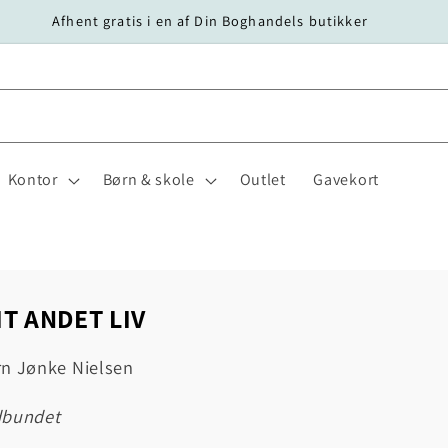
Afhent gratis i en af Din Boghandels butikker
Kontor
Børn & skole
Outlet
Gavekort
IT ANDET LIV
rn Jønke Nielsen
dbundet