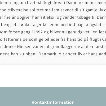
beretning om livet på flugt, først i Danmark men senere
belttilværelse splittet mellem savnet til sit gamle liv 
er fire år opgiver han sit eksil og vender tilbage til Dan
 fængsel. Jønke tager læseren med ind bag fængslets 
om første gang i 1992 og bliver nu genudgivet i en let
forfatterens personlige billeder fra hans tid på flugt i
n Jønke Nielsen var en af grundlæggerne af den første s
nede han klubben i Danmark. Mit andet liv er hans and
Kontaktinformation