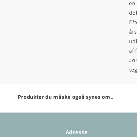
en 
dob
Eft
års
udk
af 
Jør
teg
Produkter du måske også synes om..
Adresse