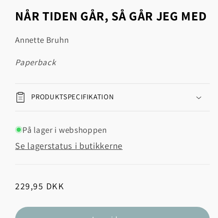
1
NÅR TIDEN GÅR, SÅ GÅR JEG MED
i
modus
Annette Bruhn
paperback
PRODUKTSPECIFIKATION
På lager i webshoppen
Se lagerstatus i butikkerne
Normalpris
229,95 DKK