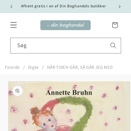
Gå til
Vi tilby
Afhent gratis i en af Din Boghandels butikker
indhold
Indkøbskurv
Søg
Forside
Digte
NÅR TIDEN GÅR, SÅ GÅR JEG MED
Gå til
produktoplysninger