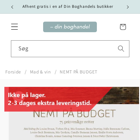
Gå til
Vi tilby
Afhent gratis i en af Din Boghandels butikker
indhold
Indkøbskurv
Søg
Forside
Mad & vin
NEMT PÅ BUDGET
Gå til
produktoplysninger