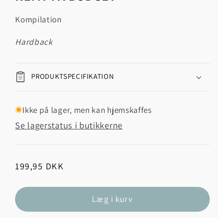
Kompilation
hardback
PRODUKTSPECIFIKATION
Ikke på lager, men kan hjemskaffes
Se lagerstatus i butikkerne
Normalpris
199,95 DKK
Læg i kurv