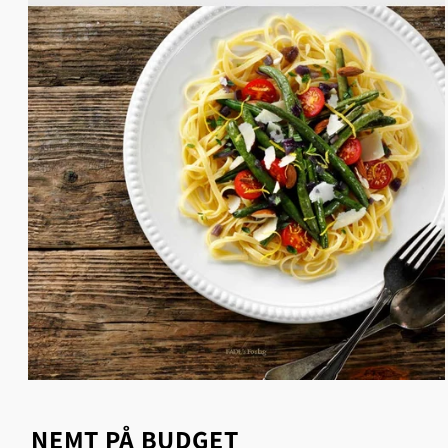
Åbn
mediet
1
NEMT PÅ BUDGET
i
modus