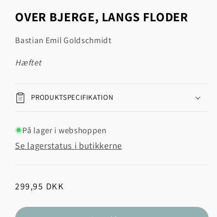
1
OVER BJERGE, LANGS FLODER
i
modus
Bastian Emil Goldschmidt
hæftet
PRODUKTSPECIFIKATION
På lager i webshoppen
Se lagerstatus i butikkerne
Normalpris
299,95 DKK