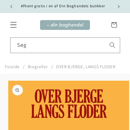
Gå til
Vi tilby
Afhent gratis i en af Din Boghandels butikker
indhold
Indkøbskurv
Søg
Forside
Biografier
OVER BJERGE, LANGS FLODER
Gå til
produktoplysninger