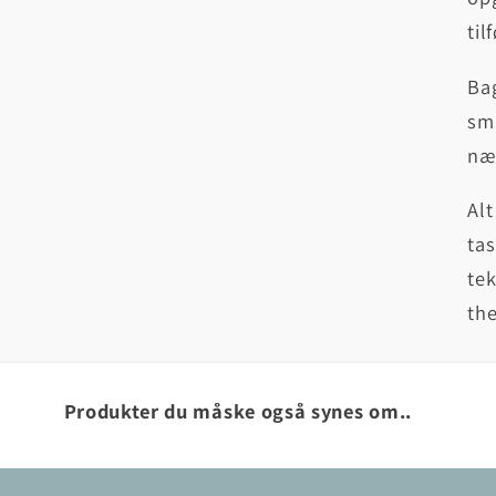
til
Bag
sm
næ
Alt
tas
tek
the
Produkter du måske også synes om..