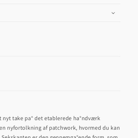
t nyt take pa° det etablerede ha°ndværk
l en nyfortolkning af patchwork, hvormed du kan
n. Sekskanten er den gennemga°ende form, som