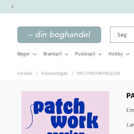
Gå til
indhold
Søg
Bøger
Brætspil
Puslespil
Hobby
Forside
Håndarbejde
PATCHWORKPASSION
P
Gå til
produktoplysninger
Emm
l