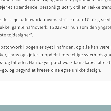
føjer et spændende, personligt udtryk til en række tre
 det seje patchwork-univers sta°r en kun 17-a°rig se
ukke, gamle ha°ndværk. I 2023 var hun som den yngst
ste tøjdesigner”.
 patchwork i bogen er syet i ha°nden, og alle kan være
ker, jeans og kjoler er opdelt i forskellige sværhedsgra
st og billeder. Ha°ndsyet patchwork kan skabes alle s
-go, og begynd at kreere dine egne unikke design.