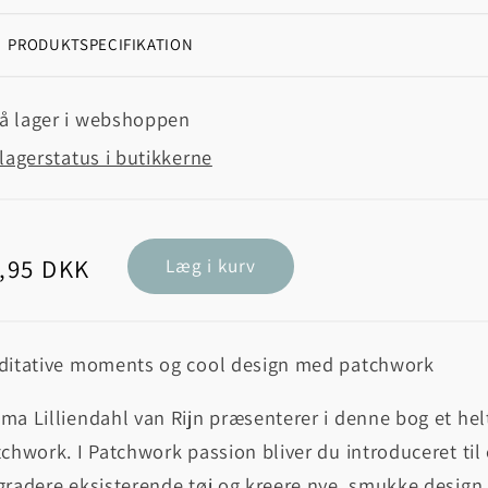
PRODUKTSPECIFIKATION
å lager i webshoppen
lagerstatus i butikkerne
rmalpris
,95 DKK
Læg i kurv
ditative moments og cool design med patchwork
a Lilliendahl van Rijn præsenterer i denne bog et hel
chwork. I Patchwork passion bliver du introduceret ti
gradere eksisterende tøj og kreere nye, smukke desig