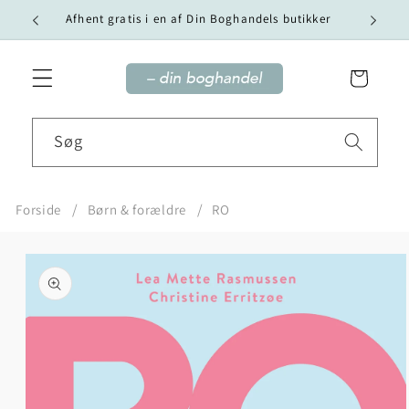
Gå til
Vi tilby
Afhent gratis i en af Din Boghandels butikker
indhold
Indkøbskurv
Søg
Forside
Børn & forældre
RO
Gå til
produktoplysninger