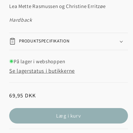
Lea Mette Rasmussen og Christine Erritzøe
hardback
PRODUKTSPECIFIKATION
På lager i webshoppen
Se lagerstatus i butikkerne
Normalpris
69,95 DKK
Læg i kurv