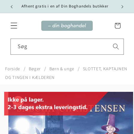
Gå til
Vi tilby
Afhent gratis i en af Din Boghandels butikker
indhold
Indkøbskurv
Søg
Forside
Bøger
Børn & unge
SLOTTET, KAPTAJNEN
OG TINGEN I KÆLDEREN
Gå til
produktoplysninger