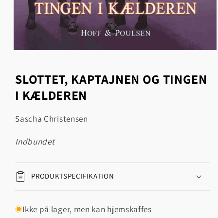
Åbn
mediet
1
SLOTTET, KAPTAJNEN OG TINGEN
i
modus
I KÆLDEREN
Sascha Christensen
indbundet
PRODUKTSPECIFIKATION
Ikke på lager, men kan hjemskaffes