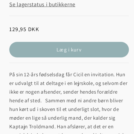
Se lagerstatus i butikkerne
Normalpris
129,95 DKK
Læg i kurv
På sin 12-års fødselsdag får Cicil en invitation. Hun
er udvalgt til at deltage i en lejrskole, og selvom der
ikke er nogen afsender, sender hendes forældre
hende af sted.
Sammen med ni andre børn bliver
hun kørt ud i skoven til et underligt slot, hvor de
møder en lige så underlig mand, der kalder sig
Kaptajn Troldmand. Han afslører, at det er en