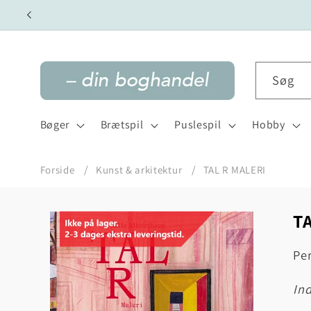
Gå til
indhold
Søg
Bøger
Brætspil
Puslespil
Hobby
Forside
Kunst & arkitektur
TAL R MALERI
T
Gå til
produktoplysninger
Per
in