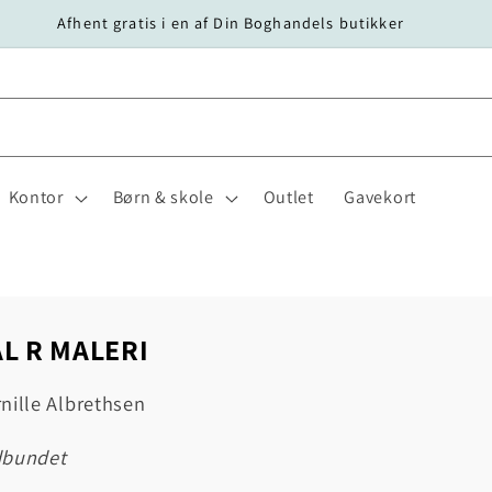
Afhent gratis i en af Din Boghandels butikker
Kontor
Børn & skole
Outlet
Gavekort
AL R MALERI
nille Albrethsen
dbundet