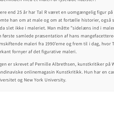
ere end 25 år har Tal R været en uomgængelig figur på
mte han om at male og om at fortælle historier, også se
da slet ikke i maleriet. Man måtte ”sidelæns ind i maler
 første samlede præsentation af hans mangefacettered
mskiftende maleri fra 1990’erne og frem til i dag, hvor
kant fornyer af det figurative maleri.
en er skrevet af Pernille Albrethsen, kunstkritiker p
andinaviske onlinemagasin Kunstkritikk. Hun har en c
versitet og New York University.