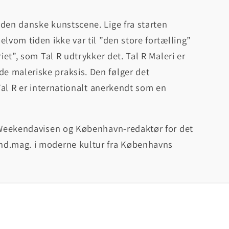
 den danske kunstscene. Lige fra starten
lvom tiden ikke var til ”den store fortælling”
iet”, som Tal R udtrykker det. Tal R Maleri er
e maleriske praksis. Den følger det
 Tal R er internationalt anerkendt som en
å Weekendavisen og København-redaktør for det
and.mag. i moderne kultur fra Københavns