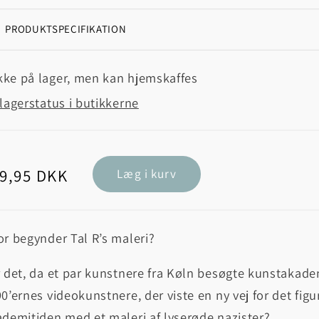
PRODUKTSPECIFIKATION
kke på lager, men kan hjemskaffes
lagerstatus i butikkerne
rmalpris
9,95 DKK
Læg i kurv
r begynder Tal R’s maleri?
 det, da et par kunstnere fra Køln besøgte kunstakad
0’ernes videokunstnere, der viste en ny vej for det fig
demitiden med et maleri af lyserøde nazister?