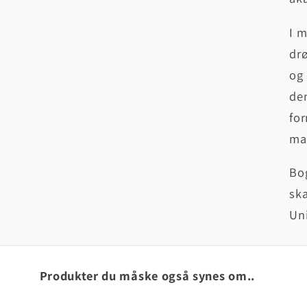
I m
drø
og 
den
for
mar
Bog
sk
Uni
Produkter du måske også synes om..